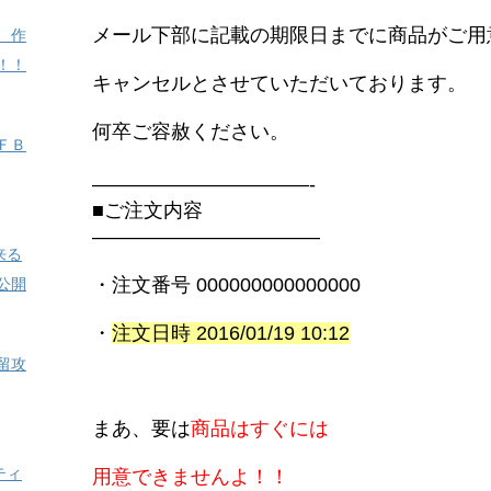
メール下部に記載の
期限日までに商品がご用
 作
！！
キャンセルとさせていただいております。
何卒ご容赦ください。
ＦＢ
———————————-
■ご注文内容
———————————–
来る
・注文番号 000000000000000
公開
・
注文日時 2016/01/19 10:12
留攻
まあ、要は
商品はすぐには
ティ
用意できませんよ！！