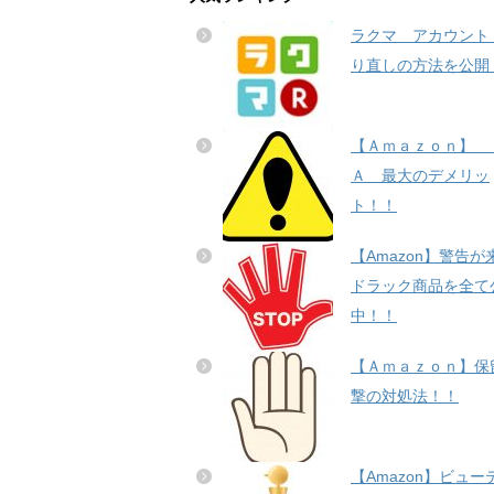
ラクマ アカウント
り直しの方法を公開
【Ａｍａｚｏｎ】 
Ａ 最大のデメリッ
ト！！
【Amazon】警告が
ドラック商品を全て
中！！
【Ａｍａｚｏｎ】保
撃の対処法！！
【Amazon】ビュー