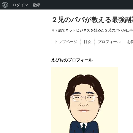
WordPress
ログイン
登録
に
２児のパパが教える最強副
つ
４７歳でネットビジネスを始めた２児のパパが仕事
い
トップページ
目次
プロフィール
お
て
えびおのプロフィール