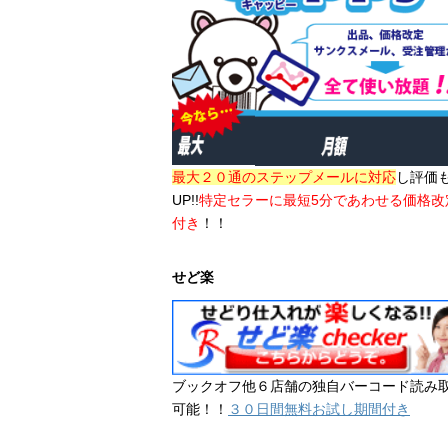
最大２０通のステップメールに対応
し評価
UP!!
特定セラーに最短5分であわせる価格改
付き
！！
せど楽
ブックオフ他６店舗の独自バーコード読み
可能！！
３０日間無料お試し期間付き