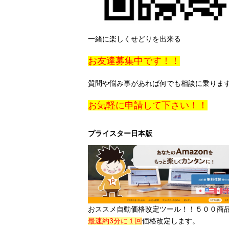
一緒に楽しくせどりを出来る
お友達募集中です！！
質問や悩み事があれば何でも相談に乗り
お気軽に申請して下さい！！
プライスター日本版
おススメ自動価格改定ツール！！５００商
最速約3分に１回
価格改定します。