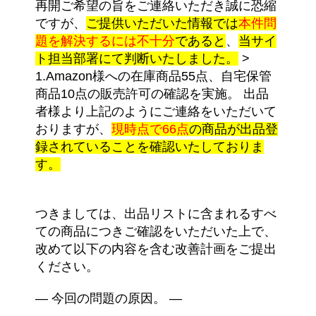
再開ご希望の旨をご連絡いただき誠に恐縮
ですが、
ご提供いただいた情報では
本件問
題を解決するには不十分
であると
、
当サイ
ト担当部署にて判断いたしました。
>
1.Amazon様への在庫商品55点、自宅保管
商品10点の販売許可の確認を実施。 出品
者様より上記のようにご連絡をいただいて
おりますが、
現時点で66点
の商品が出品登
録されていることを確認
いたしておりま
す。
つきましては、出品リストに含まれるすべ
ての商品につきご確認をいただいた上で、
改めて以下の内容を含む改善計画をご提出
ください。
— 今回の問題の原因。 —