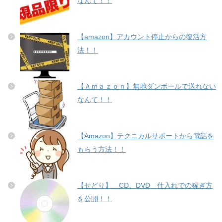
なんて！！
【amazon】アカウント停止からの復活方
法！！
【Ａｍａｚｏｎ】無地ダンボールで送れない
なんて！！
【Amazon】テクニカルサポートから電話を
もらう方法！！
【せどり】 CD、DVD 仕入れでの稼ぎ方
を公開！！