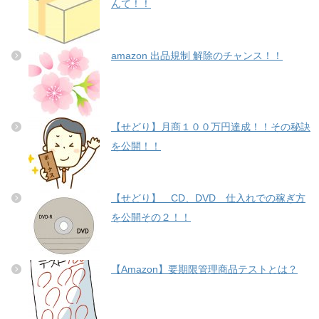
んて！！
amazon 出品規制 解除のチャンス！！
【せどり】月商１００万円達成！！その秘訣
を公開！！
【せどり】 CD、DVD 仕入れでの稼ぎ方
を公開その２！！
【Amazon】要期限管理商品テストとは？