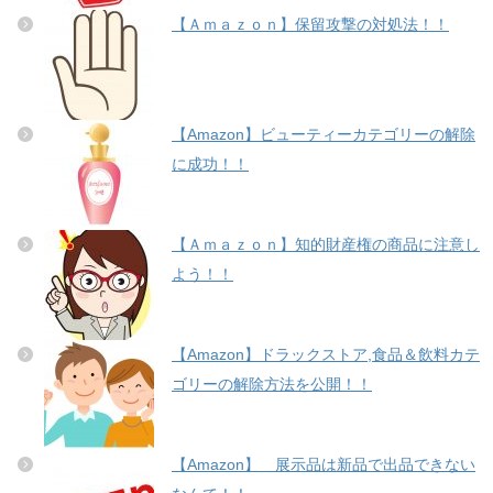
【Ａｍａｚｏｎ】保留攻撃の対処法！！
【Amazon】ビューティーカテゴリーの解除
に成功！！
【Ａｍａｚｏｎ】知的財産権の商品に注意し
よう！！
【Amazon】ドラックストア,食品＆飲料カテ
ゴリーの解除方法を公開！！
【Amazon】 展示品は新品で出品できない