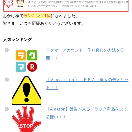
おかげ様で
ランキング1位
になれました。
皆さま、いつも応援ありがとうございます。
人気ランキング
ラクマ アカウント 作り直しの方法を公
開！！
【Ａｍａｚｏｎ】 ＦＢＡ 最大のデメリッ
ト！！
【Amazon】警告が来るドラック商品を全て
公開中！！