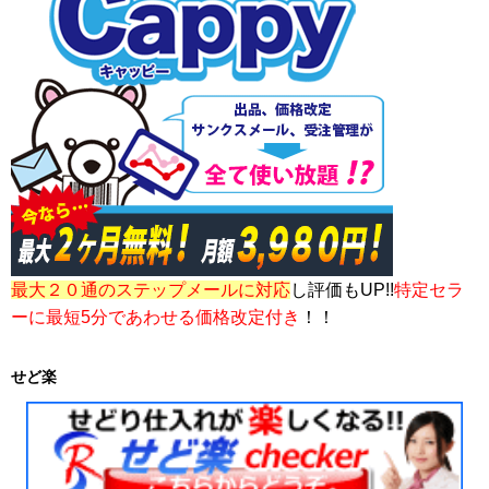
最大２０通のステップメールに対応
し評価もUP!!
特定セラ
ーに最短5分であわせる価格改定付き
！！
せど楽