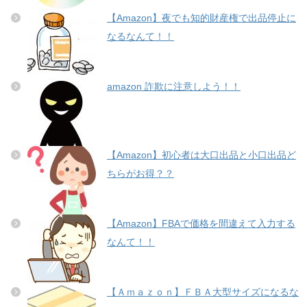
【Amazon】夜でも知的財産権で出品停止に
なるなんて！！
amazon 詐欺に注意しよう！！
【Amazon】初心者は大口出品と小口出品ど
ちらがお得？？
【Amazon】FBAで価格を間違えて入力する
なんて！！
【Ａｍａｚｏｎ】ＦＢＡ大型サイズになるな